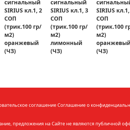
сигнальный
сигнальный
сигнальны
SIRIUS кл.1, 2
SIRIUS кл.1, 3
SIRIUS кл.1,
СОП
СОП
СОП
(трик.100 гр/
(трик.100 гр/
(трик.100 г
м2)
м2)
м2)
оранжевый
лимонный
оранжевы
(ЧЗ)
(ЧЗ)
(ЧЗ)
овательское соглашение
Соглашение о конфиденциальн
ние, предложения на Сайте не являются публичной оф