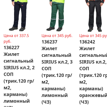
Цена от 337.5
Цена от 345 руб.
Цена от 345 ру
136237
136242
руб.
136227
Жилет
Жилет
Жилет
сигнальный
сигнальны
сигнальный
SIRIUS кл.2, 3
SIRIUS кл.2,
SIRIUS кл.2, 2
СОП
СОП
СОП
(трик.120 гр/
(трик.120 г
(трик.120 гр/
м2,
м2,
м2,
карманы)
карманы)
карманы)
лимонный
оранжевы
лимонный
(ЧЗ)
(ЧЗ)