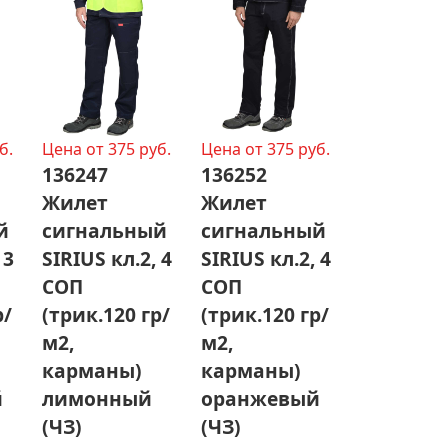
б.
Цена от 375 руб.
Цена от 375 руб.
136247
136252
Жилет
Жилет
й
сигнальный
сигнальный
 3
SIRIUS кл.2, 4
SIRIUS кл.2, 4
СОП
СОП
р/
(трик.120 гр/
(трик.120 гр/
м2,
м2,
карманы)
карманы)
й
лимонный
оранжевый
(ЧЗ)
(ЧЗ)