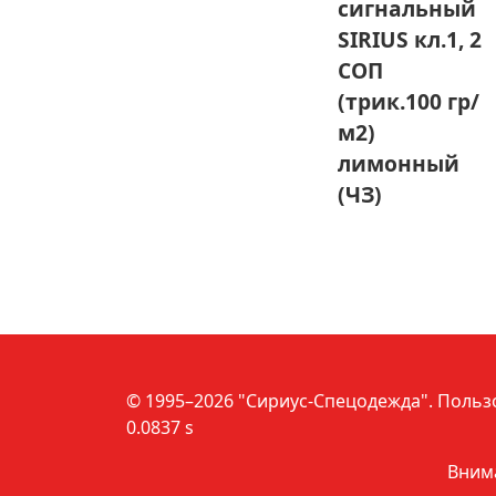
сигнальный
SIRIUS кл.1, 2
СОП
(трик.100 гр/
м2)
лимонный
(ЧЗ)
© 1995–2026 "Сириус-Спецодежда".
Польз
0.0837 s
Внима