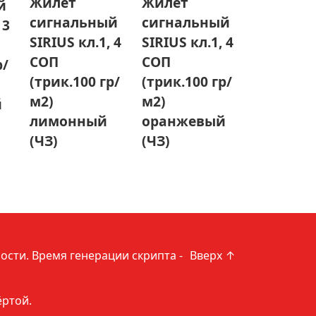
Жилет
Жилет
й
сигнальный
сигнальный
 3
SIRIUS кл.1, 4
SIRIUS кл.1, 4
СОП
СОП
р/
(трик.100 гр/
(трик.100 гр/
м2)
м2)
й
лимонный
оранжевый
(ЧЗ)
(ЧЗ)
ости
. Время генерации скрипта -
Вверх ↑
ёртой.