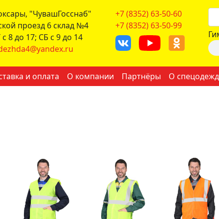
боксары, "ЧувашГосснаб"
+7 (8352) 63-50-60
ской проезд 6 склад №4
+7 (8352) 63-50-99
Ги
с 8 до 17; СБ с 9 до 14
dezhda4@yandex.ru
ставка и оплата
О компании
Партнёры
О спецодежд